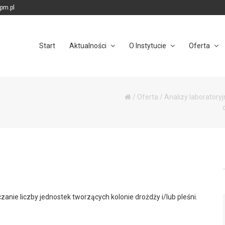
ipm.pl
Start
Aktualności
O Instytucie
Oferta
/
Oferta
/
Analizy laboratory
anie liczby jednostek tworzących kolonie drożdży i/lub pleśni.