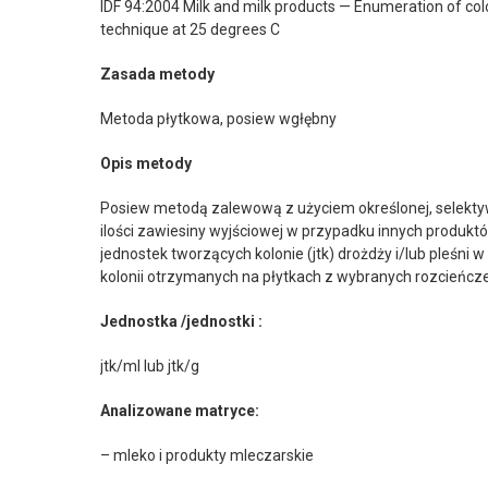
IDF 94:2004 Milk and milk products — Enumeration of co
technique at 25 degrees C
Zasada metody
Metoda płytkowa, posiew wgłębny
Opis metody
Posiew metodą zalewową z użyciem określonej, selektywne
ilości zawiesiny wyjściowej w przypadku innych produktó
jednostek tworzących kolonie (jtk) drożdży i/lub pleśni w 
kolonii otrzymanych na płytkach z wybranych rozcieńcz
Jednostka /jednostki :
jtk/ml lub jtk/g
Analizowane matryce:
– mleko i produkty mleczarskie