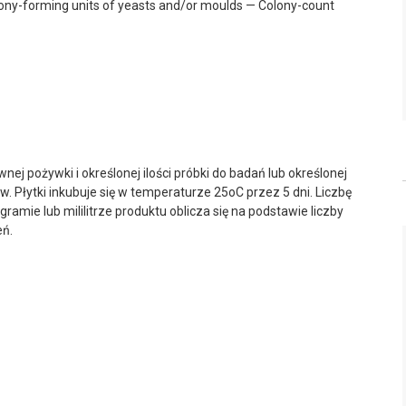
lony-forming units of yeasts and/or moulds — Colony-count
j pożywki i określonej ilości próbki do badań lub określonej
w. Płytki inkubuje się w temperaturze 25
o
C przez 5 dni. Liczbę
gramie lub mililitrze produktu oblicza się na podstawie liczby
eń.