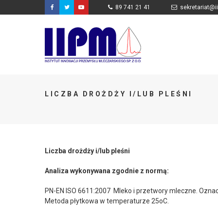
89 741 21 41
sekretariat@i
LICZBA DROŻDŻY I/LUB PLEŚNI
Liczba drożdży i/lub pleśni
Analiza wykonywana zgodnie z normą:
PN-EN ISO 6611:2007
Mleko i przetwory mleczne. Oznacz
Metoda płytkowa w temperaturze 25
o
C.