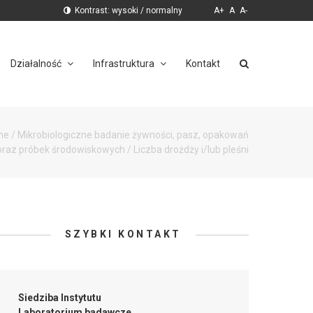
Kontrast:
wysoki
/
normalny
A+
A
A-
Działalność
Infrastruktura
Kontakt
jne
/
Mikrobiologiczne badanie żywności, pasz, opakowań
oraz próbek środowiskowych
/
Liczba drożdży i/lub pleśni
SZYBKI KONTAKT
Siedziba Instytutu
Laboratorium badawcze