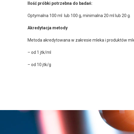
Ilość próbki potrzebna do badań:
Optymalna 100 ml
lub 100 g, minimalna 20 ml lub 20 g.
Akredytacja metody
Metoda akredytowana w zakresie mleka i produktów mle
– od 1 jtk/ml
– od 10 jtk/g