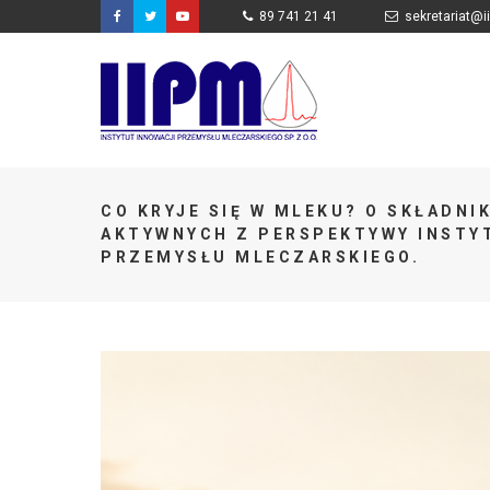
89 741 21 41
sekretariat@i
CO KRYJE SIĘ W MLEKU? O SKŁADNI
AKTYWNYCH Z PERSPEKTYWY INSTY
PRZEMYSŁU MLECZARSKIEGO.