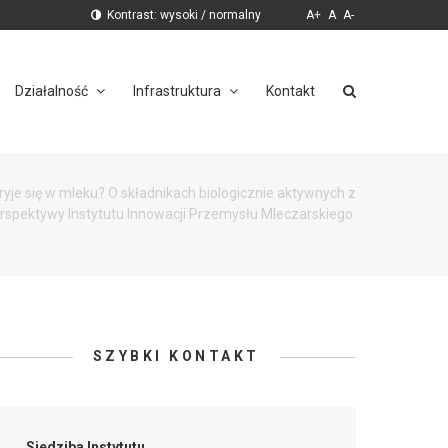
Kontrast:
wysoki
/
normalny
A+
A
A-
Działalność
Infrastruktura
Kontakt
ryje się w mleku? O składnikach biologicznie aktywnych z
rspektywy Instytutu Innowacji Przemysłu Mleczarskiego.
SZYBKI KONTAKT
Siedziba Instytutu