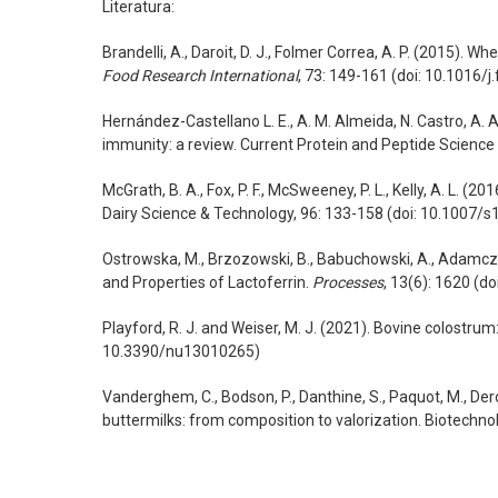
Literatura:
Brandelli, A., Daroit, D. J., Folmer Correa, A. P. (2015). W
Food Research International
, 73: 149-161 (doi: 10.1016/
Hernández-Castellano L. E., A. M. Almeida, N. Castro, A.
immunity: a review. Current Protein and Peptide Scien
McGrath, B. A., Fox, P. F., McSweeney, P. L., Kelly, A. L. 
Dairy Science & Technology, 96: 133-158 (doi: 10.1007/
Ostrowska, M., Brzozowski, B., Babuchowski, A., Adamcza
and Properties of Lactoferrin.
Processes
, 13(6): 1620 (d
Playford, R. J. and Weiser, M. J. (2021). Bovine colostrum:
10.3390/nu13010265)
Vanderghem, C., Bodson, P., Danthine, S., Paquot, M., De
buttermilks: from composition to valorization. Biotechnol