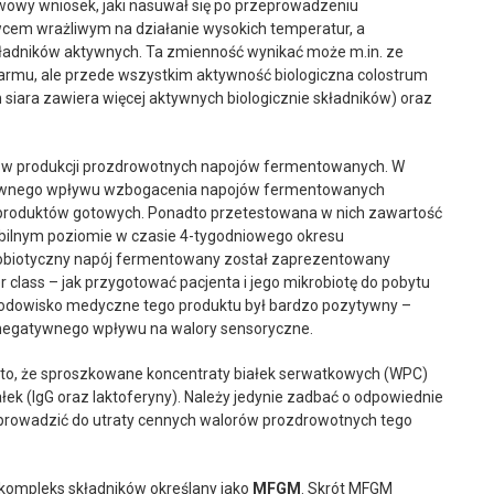
wowy wniosek, jaki nasuwał się po przeprowadzeniu
wcem wrażliwym na działanie wysokich temperatur, a
ładników aktywnych. Ta zmienność wynikać może m.in. ze
armu, ale przede wszystkim aktywność biologiczna colostrum
m siara zawiera więcej aktywnych biologicznie składników) oraz
 w produkcji prozdrowotnych napojów fermentowanych. W
tywnego wpływu wzbogacenia napojów fermentowanych
ę produktów gotowych. Ponadto przetestowana w nich zawartość
tabilnym poziomie w czasie 4-tygodniowego okresu
obiotyczny napój fermentowany został zaprezentowany
class – jak przygotować pacjenta i jego mikrobiotę do pobytu
środowisko medyczne tego produktu był bardzo pozytywny –
 negatywnego wpływu na walory sensoryczne.
to, że sproszkowane koncentraty białek serwatkowych (WPC)
łek (IgG oraz laktoferyny). Należy jedynie zadbać o odpowiednie
oprowadzić do utraty cennych walorów prozdrowotnych tego
ompleks składników określany jako
MFGM
. Skrót MFGM