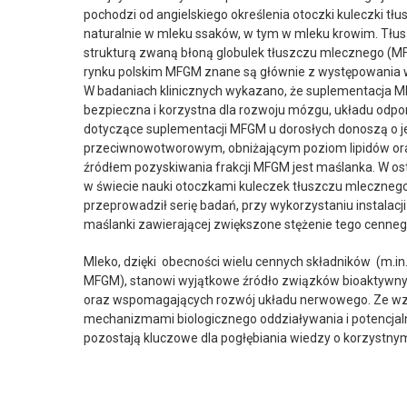
pochodzi od angielskiego określenia otoczki kuleczki tłu
naturalnie w mleku ssaków, w tym w mleku krowim. Tłus
strukturą zwaną błoną globulek tłuszczu mlecznego (MFGM
rynku polskim MFGM znane są głównie z występowania w
W badaniach klinicznych wykazano, że suplementacja MFG
bezpieczna i korzystna dla rozwoju mózgu, układu odporn
dotyczące suplementacji MFGM u dorosłych donoszą o j
przeciwnowotworowym, obniżającym poziom lipidów oraz
źródłem pozyskiwania frakcji MFGM jest maślanka. W os
w świecie nauki otoczkami kuleczek tłuszczu mlecznego
przeprowadził serię badań, przy wykorzystaniu instalacj
maślanki zawierającej zwiększone stężenie tego cenne
Mleko, dzięki obecności wielu cennych składników (m.i
MFGM), stanowi wyjątkowe źródło związków bioaktywnyc
oraz wspomagających rozwój układu nerwowego. Ze wzgl
mechanizmami biologicznego oddziaływania i potencja
pozostają kluczowe dla pogłębiania wiedzy o korzystn