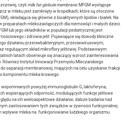
szczowej, czyli
milk fat globule membrane
. MFGM występuje
zcz w mleku jest zamknięty w kropelkach, które są otoczone
), składająca się głównie z bioaktywnych lipidów i białek. Na
 preparatach mlekozastępczych dla niemowląt i małych dzieci.
M lub jego składników w populacji pediatrycznej jest
ościowego i zdrowia jelit. Pojawiające się dowody kliniczne
ego działaniu przeciwbakteryjnym, przeciwwirusowym,
 regulującym skład mikroflory jelitowej. Podstawowym
tatnich latach obserwuje się znaczący wzrost zainteresowania
. Również Instytut Innowacji Przemysłu Mleczarskiego
i do separacji membranowej, mających na celu uzyskanie frakcji
go komponentu mleka krowiego.
n. wspomnianych powyżej immunoglobulin G, laktoferyna,
h wspierających odporność, modulujących funkcje jelitowe
ędu na ich wieloaspektowe działanie, dalsze badania nad
lnym zastosowaniem tych związków w żywności funkcjonalnej
ym wpływie mleka na funkcjonowanie ludzkiego organizmu.