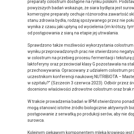
preparaty colostrum dostępne na rynku polskim. Podsta
powyższych badań wskazuje, że siara bydlęca jest suro
komercyjne preparaty cechuje różnorodna zawartość sk
stanu zdrowia bydła, rodzaj spożywanego przez nie pok
wynika z czasu jaki upłyną od wycielenia (im krótszy, ty
od postępowania z siarą na etapie jej utrwalania.
Sprawdzono także możliwości wykorzystania colostrum
wyniku przeprowadzonych prac nie stwierdzono nega
w colostrum na przebieg procesu fermentacji i tekstur
laktoferyny oraz przeciwciał klasy G pozostawała na s
przechowywania. Opracowany z udziałem colostrum pr
uczestnikom konferencji naukowej NUTRIBIOTA – Master 
w szpitalu?” (Szczecin 3 czerwca 2023). Odbiór przez 
doceniono właściwości zdrowotne colostrum oraz brak
W trakcie prowadzenia badań w IIPM stwierdzono ponad
mogą stanowić istotne źródło biologicznie aktywnych bia
postępowanie z serwatką po produkcji serów, aby nie d
surowca.
Kolejnym ciekawym komponentem mleka krowiego jest k