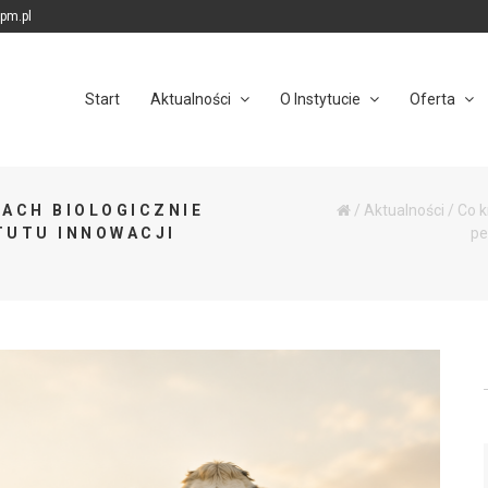
ipm.pl
Start
Aktualności
O Instytucie
Oferta
KACH BIOLOGICZNIE
/
Aktualności
/
Co k
TUTU INNOWACJI
pe