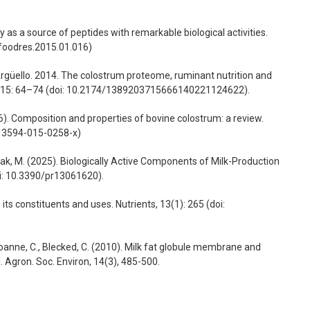
hey as a source of peptides with remarkable biological activities.
j.foodres.2015.01.016)
 Argüello. 2014. The colostrum proteome, ruminant nutrition and
ce 15: 64–74 (doi: 10.2174/1389203715666140221124622).
(2016). Composition and properties of bovine colostrum: a review.
s13594-015-0258-x)
k, M. (2025). Biologically Active Components of Milk-Production
oi: 10.3390/pr13061620).
 its constituents and uses. Nutrients, 13(1): 265 (doi:
roanne, C., Blecked, C. (2010). Milk fat globule membrane and
. Agron. Soc. Environ, 14(3), 485-500.