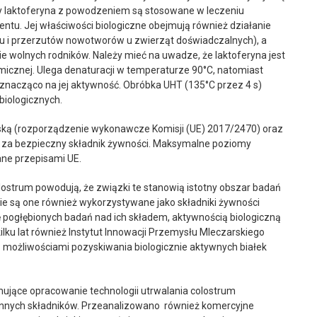
 laktoferyna z powodzeniem są stosowane w leczeniu
entu. Jej właściwości biologiczne obejmują również działanie
 przerzutów nowotworów u zwierząt doświadczalnych), a
e wolnych rodników. Należy mieć na uwadze, że laktoferyna jest
micznej. Ulega denaturacji w temperaturze 90°C, natomiast
 znacząco na jej aktywność. Obróbka UHT (135°C przez 4 s)
 biologicznych.
jską (rozporządzenie wykonawcze Komisji (UE) 2017/2470) oraz
 za bezpieczny składnik żywności. Maksymalne poziomy
ane przepisami UE.
lostrum powodują, że związki te stanowią istotny obszar badań
ie są one również wykorzystywane jako składniki żywności
ę pogłębionych badań nad ich składem, aktywnością biologiczną
ku lat również Instytut Innowacji Przemysłu Mleczarskiego
 możliwościami pozyskiwania biologicznie aktywnych białek
ujące opracowanie technologii utrwalania colostrum
ennych składników. Przeanalizowano również komercyjne