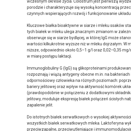
wczesnym okresie życia. Colostrum jest pierwszą wydz
porodzie i charakteryzuje się wysoką koncentracją prze
czynnych wspierających rozwój i funkcjonowanie układ
Kluczowe białka bioaktywne w siarze i mleku ssaków s
tych białek w mleku ulega znacznym zmianom w zależnoś
obserwuje się w siarze bydlęcej, w której IgG może stano
wartości kilkukrotnie wyższe niż w mleku dojrzałym. W m
niższe, odpowiednio około 0,5–1 g/l oraz 0,02–0,35 mg
w miarę postępu laktacji.
Immunoglobuliny G (IgG) są glikoproteinami produkowan
rozpoznają i wiążą antygeny obecne m.in. na bakteriach
odpornościowy człowieka na różnych poziomach: poprz
bariery jelitowej oraz wpływ na aktywność komórek ukł
(prawdopodobnie w połączeniu z dodatkowymi składnika
jelitowy, moduluje ekspresję białek połączeń ścisłych na
zapalenie jelit.
Do istotnych białek serwatkowych o wysokiej aktywności 
wszystkich białek serwatkowych mleka. Laktoferyna wyk
przeciwzapalne, przeciwutleniające i immunomodulacyjne