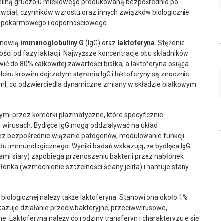
ieliną gruczołu mlekowego produkowaną bezpośrednio po
ciwciał, czynników wzrostu oraz innych związków biologicznie
u pokarmowego i odpornościowego.
tanowią
immunoglobuliny G
(IgG) oraz
laktoferyna
. Stężenie
ci od fazy laktacji. Najwyższe koncentracje obu składników
wić do 80% całkowitej zawartości białka, a laktoferyna osiąga
leku krowim dojrzałym stężenia IgG i laktoferyny są znacznie
/ml, co odzwierciedla dynamiczne zmiany w składzie białkowym
ymi przez komórki plazmatyczne, które specyficznie
 i wirusach. Bydlęce IgG mogą oddziaływać na układ
ez bezpośrednie wiązanie patogenów, modulowanie funkcji
adu immunologicznego. Wyniki badań wskazują, że bydlęca IgG
mi siary) zapobiega przenoszeniu bakterii przez nabłonek
błonka (wzmocnienie szczelności ściany jelita) i hamuje stany
biologicznej należy także laktoferyna. Stanowi ona około 1%
azuje działanie przeciwbakteryjne, przeciwwirusowe,
. Laktoferyna należy do rodziny transferyn i charakteryzuje się