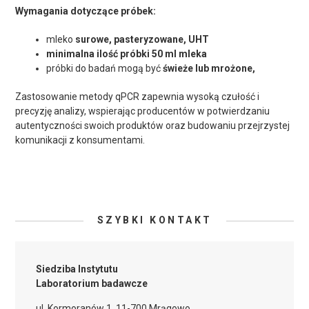
Wymagania dotyczące próbek:
mleko
surowe, pasteryzowane, UHT
minimalna ilość próbki 50 ml mleka
próbki do badań mogą być
świeże lub mrożone,
Zastosowanie metody qPCR zapewnia wysoką czułość i
precyzję analizy, wspierając producentów w potwierdzaniu
autentyczności swoich produktów oraz budowaniu przejrzystej
komunikacji z konsumentami.
SZYBKI KONTAKT
Siedziba Instytutu
Laboratorium badawcze
ul. Kormoranów 1, 11-700 Mrągowo