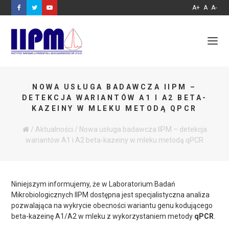
A+
A
A-
NOWA USŁUGA BADAWCZA IIPM –
DETEKCJA WARIANTÓW A1 I A2 BETA-
KAZEINY W MLEKU METODĄ QPCR
/
Aktualności
/
Nowa usługa badawcza IIPM – detekcja
wariantów A1 i A2 beta-kazeiny w mleku metodą qPCR
Niniejszym informujemy, że w Laboratorium Badań
Mikrobiologicznych IIPM dostępna jest specjalistyczna analiza
pozwalająca na wykrycie obecności wariantu genu kodującego
beta-kazeinę A1/A2 w mleku z wykorzystaniem metody
qPCR
.