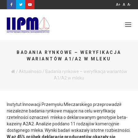
A+
A
A-
BADANIA RYNKOWE – WERYFIKACJA
WARIANTÓW A1/A2 W MLEKU
/
Aktualności
/
Badania rynkowe – weryfikacja wariantów
A1/A2 w mleku
Instytut Innowacji Przemysłu Mleczarskiego przeprowadził
niezależne badania rynkowe mające na celu weryfikację
rzetelności oznaczeń mleka o deklarowanym genotypie beta-
kazeiny A2A2. Analizie poddano 11 rodzajów komercyjnie
dostępnego mleka. Wyniki badań wskazały istotne rozbieżności.
W aż 45% próbek deklaracje producentów okazały się