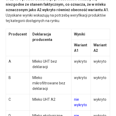
niezgodne ze stanem faktycznym, co oznacza, że w mleku
oznaczonym jako A2 wykryto również obecność wariantu A1.
Uzyskane wyniki wskazują na potrzebę weryfikacji produktów
tej kategorii dostępnych na rynku.
Producent
Deklaracja
Wyniki
producenta
Wariant
Wariant
A1
A2
A
Mleko UHT bez
wykryto
wykryto
deklaracji
B
Mleko
wykryto
wykryto
mikrofiltrowane bez
deklaracji
C
Mleko UHT A2
nie
wykryto
wykryto
D
Mleko ekologiczne
nie
wykryto