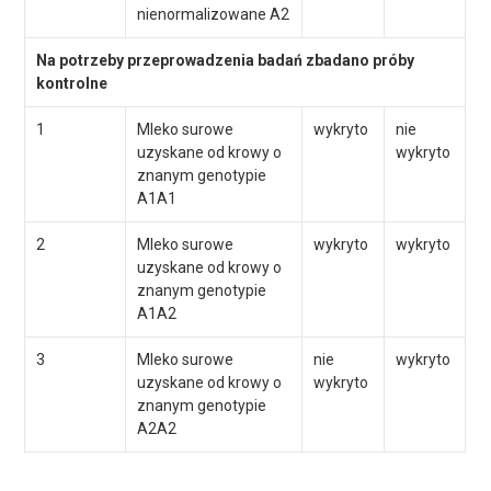
nienormalizowane A2
Na potrzeby przeprowadzenia badań zbadano próby
kontrolne
1
Mleko surowe
wykryto
nie
uzyskane od krowy o
wykryto
znanym genotypie
A1A1
2
Mleko surowe
wykryto
wykryto
uzyskane od krowy o
znanym genotypie
A1A2
3
Mleko surowe
nie
wykryto
uzyskane od krowy o
wykryto
znanym genotypie
A2A2